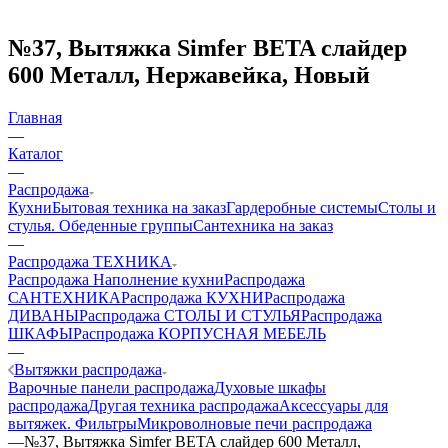
№37, Вытяжка Simfer BETA слайдер
600 Металл, Нержавейка, Новый
Главная
—
Каталог
—
Распродажа
Кухни
Бытовая техника на заказ
Гардеробные системы
Столы и
стулья. Обеденные группы
Сантехника на заказ
—
Распродажа ТЕХНИКА
Распродажа Наполнение кухни
Распродажа
САНТЕХНИКА
Распродажа КУХНИ
Распродажа
ДИВАНЫ
Распродажа СТОЛЫ И СТУЛЬЯ
Распродажа
ШКАФЫ
Распродажа КОРПУСНАЯ МЕБЕЛЬ
—
Вытяжки распродажа
Варочные панели распродажа
Духовые шкафы
распродажа
Другая техника распродажа
Аксессуары для
вытяжек. Фильтры
Микроволновые печи распродажа
—
№37, Вытяжка Simfer BETA слайдер 600 Металл,