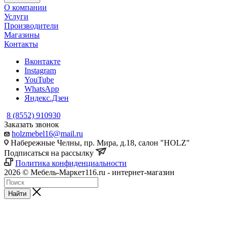
О компании
Услуги
Производители
Магазины
Контакты
Вконтакте
Instagram
YouTube
WhatsApp
Яндекс.Дзен
8 (8552) 910930
Заказать звонок
holzmebel16@mail.ru
Набережные Челны, пр. Мира, д.18, салон "HOLZ"
Подписаться на рассылку
Политика конфиденциальности
2026 © Мебель-Маркет116.ru - интернет-магазин
Найти
akihiro
xxnx
cock
nubileporn
sweta
www
dasi
otome
tamil
hot
telugu
kanade
قصص
سكس
ليلة