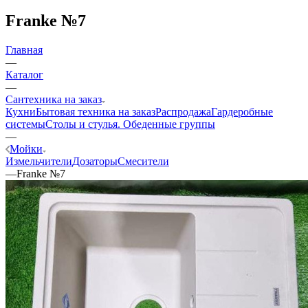
Franke №7
Главная
—
Каталог
—
Сантехника на заказ
Кухни
Бытовая техника на заказ
Распродажа
Гардеробные
системы
Столы и стулья. Обеденные группы
—
Мойки
Измельчители
Дозаторы
Смесители
—
Franke №7