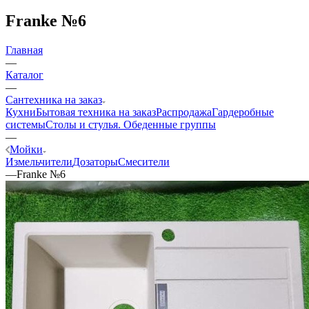
Franke №6
Главная
—
Каталог
—
Сантехника на заказ
Кухни
Бытовая техника на заказ
Распродажа
Гардеробные
системы
Столы и стулья. Обеденные группы
—
Мойки
Измельчители
Дозаторы
Смесители
—
Franke №6