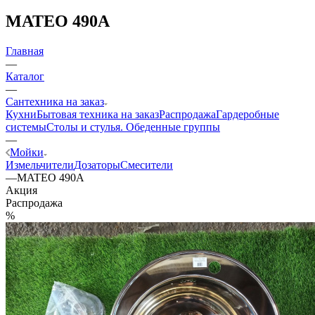
MATEO 490A
Главная
—
Каталог
—
Сантехника на заказ
Кухни
Бытовая техника на заказ
Распродажа
Гардеробные
системы
Столы и стулья. Обеденные группы
—
Мойки
Измельчители
Дозаторы
Смесители
—
MATEO 490A
Акция
Распродажа
%