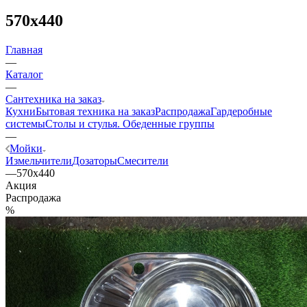
570х440
Главная
—
Каталог
—
Сантехника на заказ
Кухни
Бытовая техника на заказ
Распродажа
Гардеробные
системы
Столы и стулья. Обеденные группы
—
Мойки
Измельчители
Дозаторы
Смесители
—
570х440
Акция
Распродажа
%