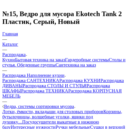
№15, Ведро для мусора Ekotech Tank 2
Пластик, Серый, Новый
Главная
—
Каталог
—
Распродажа
Кухни
Бытовая техника на заказ
Гардеробные системы
Столы и
стулья. Обеденные группы
Сантехника на заказ
—
Распродажа Наполнение кухни
Распродажа САНТЕХНИКА
Распродажа КУХНИ
Распродажа
ДИВАНЫ
Распродажа СТОЛЫ И СТУЛЬЯ
Распродажа
ШКАФЫ
Распродажа ТЕХНИКА
Распродажа КОРПУСНАЯ
МЕБЕЛЬ
—
Ведра, системы сортировки мусора
Лотки, ёмкости, вкладыши для столовых приборов
Корзины,
бутылочницы, волшебные уголки, ящики под
духовку....
Посудосушители выкатные в нижнюю
базу
Интересные нужности
Ручки мебельные
Сушки в верхний