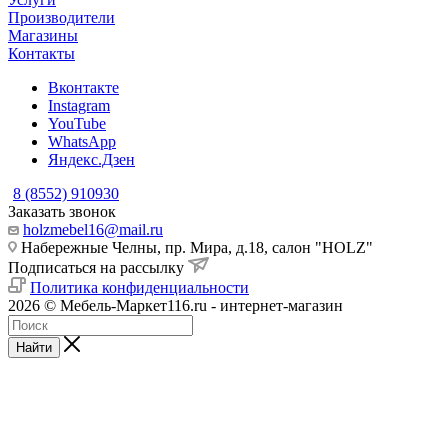
Производители
Магазины
Контакты
Вконтакте
Instagram
YouTube
WhatsApp
Яндекс.Дзен
8 (8552) 910930
Заказать звонок
holzmebel16@mail.ru
Набережные Челны, пр. Мира, д.18, салон "HOLZ"
Подписаться на рассылку
Политика конфиденциальности
2026 © Мебель-Маркет116.ru - интернет-магазин
Найти
akihiro
xxnx
cock
nubileporn
sweta
www
dasi
otome
tamil
hot
telugu
kanade
قصص
سكس
ليلة
and
s
vore
pornburst.mobi
basu
sex
girl
dori
sexxxx
teen
mom
tachibana
جنسيه
كمرة
الدخلة
lafter
free-
hentai
sexyphoto
prasad
videos
sex
hentai
indianhardcoreporn.com
mms
sex
hentai
keep-
ساخنه
نيك