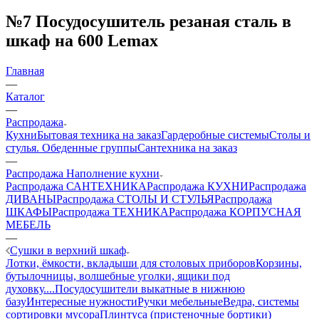
№7 Посудосушитель резаная сталь в
шкаф на 600 Lemax
Главная
—
Каталог
—
Распродажа
Кухни
Бытовая техника на заказ
Гардеробные системы
Столы и
стулья. Обеденные группы
Сантехника на заказ
—
Распродажа Наполнение кухни
Распродажа САНТЕХНИКА
Распродажа КУХНИ
Распродажа
ДИВАНЫ
Распродажа СТОЛЫ И СТУЛЬЯ
Распродажа
ШКАФЫ
Распродажа ТЕХНИКА
Распродажа КОРПУСНАЯ
МЕБЕЛЬ
—
Сушки в верхний шкаф
Лотки, ёмкости, вкладыши для столовых приборов
Корзины,
бутылочницы, волшебные уголки, ящики под
духовку....
Посудосушители выкатные в нижнюю
базу
Интересные нужности
Ручки мебельные
Ведра, системы
сортировки мусора
Плинтуса (пристеночные бортики)