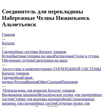
Соединитель для перекладины
Набережные Челны Нижнекамск
Альметьевск
Главная
—
Каталог
—
Гардеробные системы Каталог товаров
Кухни
Бытовая техника на заказ
Распродажа
Столы и стулья.
Обеденные группы
Сантехника на заказ
—
Аксессуары и комплектующие ГАРДЕРОБНОЙ СИСТЕМЫ
Каталог товаров
Гардеробная
Гараж,
подвал
Детская
Ванная
Офис
Спальня
Прихожая
—
Перекладины для вешалок Каталог товаров
Выдвижные корзины
Металлические полки для гардеробных
систем
Стойки для монтажа кронштейнов
Стационарные
корзины для гардеробных систем
Сетчатые полки для