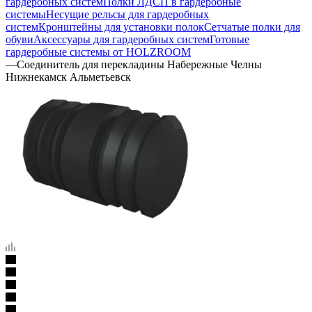
гардеробных систем
Полки ЛДСП в гардеробные
системы
Несущие рельсы для гардеробных
систем
Кронштейны для установки полок
Сетчатые полки для
обуви
Аксессуары для гардеробных систем
Готовые
гардеробные системы от HOLZROOM
—
Соединитель для перекладины Набережные Челны
Нижнекамск Альметьевск