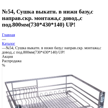
№54, Сушка выкатн. в нижн базу,с
направ.скр. монтажа,с довод.,с
под.800мм(730*430*140) UP!
Главная
—
Каталог
—
№54, Сушка выкатн. в нижн базу,с направ.скр. монтажа,с
довод.,с под.800мм(730*430*140) UP!
Акция
Распродажа
%